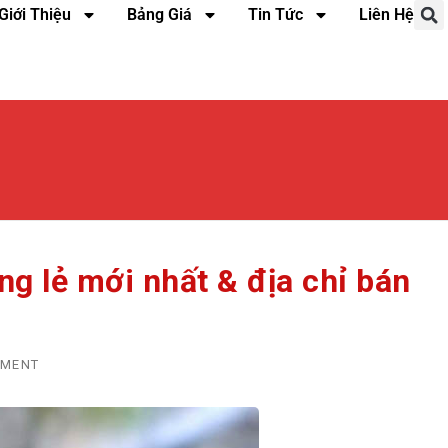
Giới Thiệu
Bảng Giá
Tin Tức
Liên Hệ
g lẻ mới nhất & địa chỉ bán
MMENT