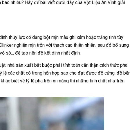
 bao nhiêu? Hãy để bài viết dưới đây của Vật Liệu An Vinh giải
 dính thủy lực có dạng bột mịn màu ghi xám hoặc trắng tinh tùy
 Clinker nghiền mịn trộn với thạch cao thiên nhiên, sau đó bổ sung
vỏ sò… để tạo nên độ kết dính nhất định.
huật, nhà sản xuất bắt buộc phải tính toán cẩn thận cách thức pha
 tỷ lệ các chất có trong hỗn hợp sao cho đạt được độ cứng, độ bề
ác biệt về tỷ lệ pha trộn xi măng thì những tính chất như trên