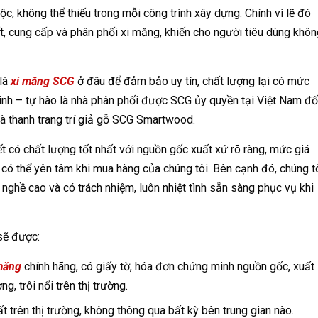
uộc, không thể thiếu trong mỗi công trình xây dựng. Chính vì lẽ đó
ất, cung cấp và phân phối xi măng, khiến cho người tiêu dùng khô
là
xi măng SCG
ở đâu để đảm bảo uy tín, chất lượng lại có mức
Vinh – tự hào là nhà phân phối được SCG ủy quyền tại Việt Nam đố
 thanh trang trí giả gỗ SCG Smartwood.
 có chất lượng tốt nhất với nguồn gốc xuất xứ rõ ràng, mức giá
 có thể yên tâm khi mua hàng của chúng tôi. Bên cạnh đó, chúng t
 nghề cao và có trách nhiệm, luôn nhiệt tình sẵn sàng phục vụ khi
 sẽ được:
măng
chính hãng, có giấy tờ, hóa đơn chứng minh nguồn gốc, xuất
, trôi nổi trên thị trường.
t trên thị trường, không thông qua bất kỳ bên trung gian nào.