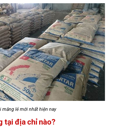
i măng lẻ mới nhất hiện nay
 tại địa chỉ nào?