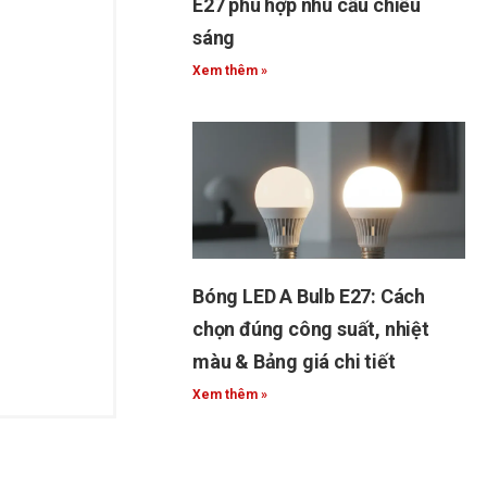
E27 phù hợp nhu cầu chiếu
sáng
Xem thêm »
Bóng LED A Bulb E27: Cách
chọn đúng công suất, nhiệt
màu & Bảng giá chi tiết
Xem thêm »