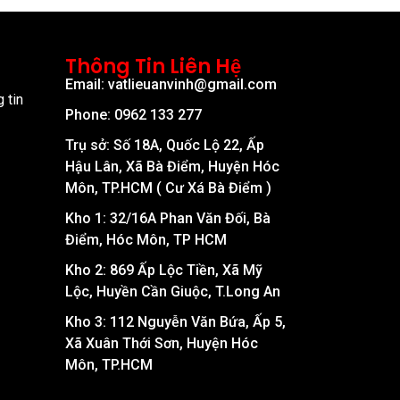
Thông Tin Liên Hệ
Email: vatlieuanvinh@gmail.com
 tin
Phone: 0962 133 277
Trụ sở: Số 18A, Quốc Lộ 22, Ấp
Hậu Lân, Xã Bà Điểm, Huyện Hóc
Môn, TP.HCM ( Cư Xá Bà Điểm )
Kho 1: 32/16A Phan Văn Đối, Bà
Điểm, Hóc Môn, TP HCM
Kho 2: 869 Ấp Lộc Tiền, Xã Mỹ
Lộc, Huyền Cần Giuộc, T.Long An
Kho 3: 112 Nguyễn Văn Bứa, Ấp 5,
Xã Xuân Thới Sơn, Huyện Hóc
Môn, TP.HCM