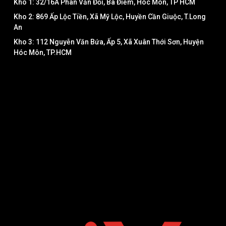
Kho 1: 32/16A Phan Văn Đối, Bà Điểm, Hóc Môn, TP HCM
Kho 2: 869 Ấp Lộc Tiền, Xã Mỹ Lộc, Huyền Cần Giuộc, T.Long
An
Kho 3: 112 Nguyễn Văn Bứa, Ấp 5, Xã Xuân Thới Sơn, Huyện
Hóc Môn, TP.HCM