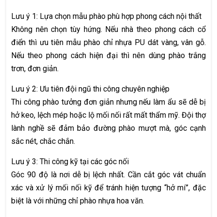
Lưu ý 1: Lựa chọn mẫu phào phù hợp phong cách nội thất
Không nên chọn tùy hứng. Nếu nhà theo phong cách cổ
điển thì ưu tiên mẫu phào chỉ nhựa PU dát vàng, vân gỗ.
Nếu theo phong cách hiện đại thì nên dùng phào trắng
trơn, đơn giản.
Lưu ý 2: Ưu tiên đội ngũ thi công chuyên nghiệp
Thi công phào tưởng đơn giản nhưng nếu làm ẩu sẽ dễ bị
hở keo, lệch mép hoặc lộ mối nối rất mất thẩm mỹ. Đội thợ
lành nghề sẽ đảm bảo đường phào mượt mà, góc cạnh
sắc nét, chắc chắn.
Lưu ý 3: Thi công kỹ tại các góc nối
Góc 90 độ là nơi dễ bị lệch nhất. Cần cắt góc vát chuẩn
xác và xử lý mối nối kỹ để tránh hiện tượng “hở mí”, đặc
biệt là với những chỉ phào nhựa hoa văn.