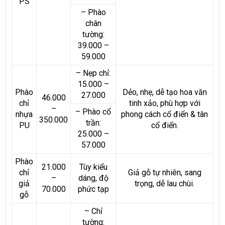
PS
– Phào
chân
tường:
39.000 –
59.000
– Nẹp chỉ:
15.000 –
Phào
Dẻo, nhẹ, dễ tạo hoa văn
27.000
46.000
chỉ
tinh xảo, phù hợp với
–
– Phào cổ
nhựa
phong cách cổ điển & tân
350.000
trần:
PU
cổ điển.
25.000 –
57.000
Phào
21.000
Tùy kiểu
chỉ
Giả gỗ tự nhiên, sang
–
dáng, độ
giả
trọng, dễ lau chùi.
70.000
phức tạp
gỗ
– Chỉ
tường: