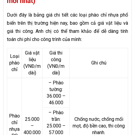
mới nhất)
Dưới đây là bảng giá chi tiết các loại phào chỉ nhựa phổ
biến trên thị trường hiện nay, bao gồm cả giá vật liệu và
giá thi công. Anh chị có thể tham khảo để dễ dàng tính
toán chi phí cho công trình của mình:
Giá vật
Giá thi
Loại
liệu
công
phào
Ghi chú
(VNĐ/m
(VNĐ/m
chỉ
dài)
dài)
– Phào
tường:
36.000 –
46.000
– Phào
Phào
25.000
trần:
Chống nước, chống mối
chỉ
–
25.000 –
mọt, độ bền cao, thi công
nhựa
400.000
57.000
nhanh.