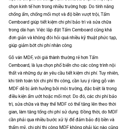
chọn kinh tế hơn trong nhiều trường hợp. Do tính năng
chống ẩm, chống mối mọt và độ bền vượt trội, Tấm
Cemboard giúp tiết kiệm chi phí bảo trì và sửa chữa
trong dài hạn. Việc lắp đặt Tấm Cemboard cũng khá
đơn giản và không đòi hỏi quá nhiều kỹ thuật phức tạp,
giúp giảm bớt chi phí nhân công.
Gỗ ván MDF, với giá thành thường rẻ hơn Tấm
Cemboard, là lựa chọn phổ biến cho các công trình nội
thất và những dự án yêu cầu tiết kiệm chi phí. Tuy nhiên,
khi tính toán tới chi phí thi công, cần lưu ý rằng gỗ ván
MDF dễ bị ảnh hưởng bởi môi trường, đặc biệt là trong
điều kiện ẩm ướt hoặc mối mọt. Do đó, các chi phí bảo
trì, sửa chữa và thay thế MDF có thể tăng lên theo thời
gian, làm tăng tổng chi phí sử dụng. Đồng thời, do MDF
cần phải qua nhiều bước xử lý để đảm bảo độ bền và
thẩm mỹ, chi phí thi công MDF không phải lúc nào cũng