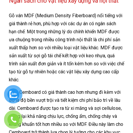
Ngân sách cho vật liệu xây dựng và nội thất
Gỗ ván MDF (Medium Density Fiberboard) nổi tiếng với
giá thành rẻ hơn, phù hợp với các dự án có ngân sách
hạn chế. Một trong những lý do chính khiến MDF được
ưa chuộng trong nhiều công trình nội thất là chi phí sản
xuất thấp hơn so với nhiều loại vật liệu khác. MDF được
sản xuất từ sợi gỗ tái chế kết hợp với keo nhựa, quá
trình sản xuất đơn giản và ít tốn kém hơn so với việc chế
tạo từ gỗ tự nhiên hoặc các vật liệu xây dựng cao cấp
khác.
Tấm Cemboard có giá thành cao hơn nhưng đi kèm với
đó là độ bền vượt trội và tiết kiệm chi phí bảo trì về lâu
dài. Cemboard được tạo ra từ xi măng và sợi cellulose,
mang lại khả năng chịu lực, chống ẩm, chống cháy và
kháng khuẩn tốt hơn nhiều so với MDF. Điều này làm cho
Cemboard trở thành lựa chọn lý tưởng cho các khu vực