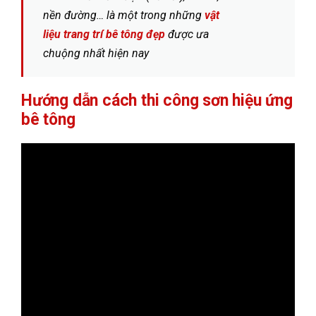
nền đường… là một trong những
vật
liệu trang trí bê tông
đẹp
được ưa
chuộng nhất hiện nay
Hướng dẫn cách thi công sơn hiệu ứng
bê tông