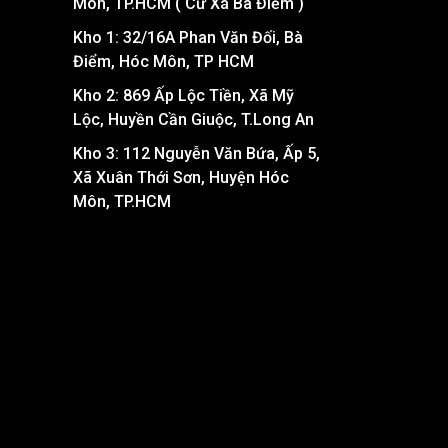
Môn, TP.HCM ( Cư Xá Bà Điểm )
Kho 1: 32/16A Phan Văn Đối, Bà
Điểm, Hóc Môn, TP HCM
Kho 2: 869 Ấp Lộc Tiền, Xã Mỹ
Lộc, Huyền Cần Giuộc, T.Long An
Kho 3: 112 Nguyễn Văn Bứa, Ấp 5,
Xã Xuân Thới Sơn, Huyện Hóc
Môn, TP.HCM