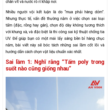
chân vít và nước rò rỉ khắp nơi.
Nhiều người vội kết luận là do “mua phải hàng dỏm”.
Nhưng thực tế, vấn đề thường nằm ở việc chọn sai loại
tấm (đặc, rỗng hay gân), chọn độ dày không tương thích
với khung xà, và đặc biệt là thi công sai kỹ thuật chống tia
UV. Để giúp bạn có một mái lấy sáng bền bỉ hàng chục
năm, bài viết này sẽ bóc tách những sai lầm cốt lõi và
hướng dẫn cách chọn vật liệu chuẩn xác nhất.
Sai lầm 1: Nghĩ rằng “Tấm poly trong
suốt nào cũng giống nhau”