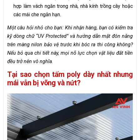
hợp làm vách ngăn trong nhà, nhà kính trồng cây hoặc
các mái che ngắn hạn.
Một câu hỏi nhỏ cho bạn: Khi nhận hàng, bạn có kiểm tra
kỹ dòng chữ “UV Protected” và hướng dẫn mặt đón nắng
trên màng nilon bảo vệ trước khi bóc ra thi công không?
Nếu bỏ qua chi tiết này, mọi nỗ lực chọn vật liệu đắt tiền
đều trở nên vô nghĩa.
Tại sao chọn tấm poly dày nhất nhưng
mái vẫn bị võng và nứt?