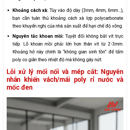
Khoảng cách xà:
Tùy vào độ dày (3mm, 4mm, 6mm…),
bạn cần tuân thủ khoảng cách xà lợp polycarbonate
theo khuyến nghị của nhà sản xuất để hạn chế độ võng.
Nguyên tắc khoan mồi:
Tuyệt đối không bắt vít trực
tiếp. Lỗ khoan mồi phải lớn hơn thân vít từ 2-3mm.
Khoảng hở này chính là “không gian sinh tồn” để tấm
poly co giãn theo nhiệt độ mà không gây nứt.
Lỗi xử lý mối nối và mép cắt: Nguyên
nhân khiến vách/mái poly rỉ nước và
mốc đen