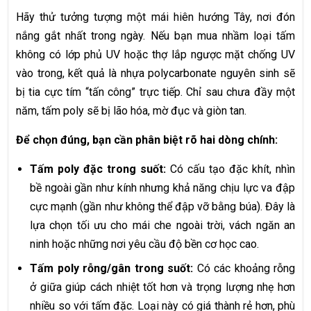
Hãy thử tưởng tượng một mái hiên hướng Tây, nơi đón
nắng gắt nhất trong ngày. Nếu bạn mua nhầm loại tấm
không có lớp phủ UV hoặc thợ lắp ngược mặt chống UV
vào trong, kết quả là nhựa polycarbonate nguyên sinh sẽ
bị tia cực tím “tấn công” trực tiếp. Chỉ sau chưa đầy một
năm, tấm poly sẽ bị lão hóa, mờ đục và giòn tan.
Để chọn đúng, bạn cần phân biệt rõ hai dòng chính:
Tấm poly đặc trong suốt:
Có cấu tạo đặc khít, nhìn
bề ngoài gần như kính nhưng khả năng chịu lực va đập
cực mạnh (gần như không thể đập vỡ bằng búa). Đây là
lựa chọn tối ưu cho mái che ngoài trời, vách ngăn an
ninh hoặc những nơi yêu cầu độ bền cơ học cao.
Tấm poly rỗng/gân trong suốt:
Có các khoảng rỗng
ở giữa giúp cách nhiệt tốt hơn và trọng lượng nhẹ hơn
nhiều so với tấm đặc. Loại này có giá thành rẻ hơn, phù