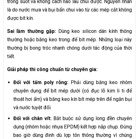
trong suốt và không cách nào lau chùi được. Nguyên nhân
là do nước mưa và bụi bẩn chui vào từ các mép cắt không
được bít kín.
Sai lầm thường gặp:
Dùng keo silicon dán kính thông
thường hoặc băng keo trong để bít mép. Những loại này
thường bị bong tróc nhanh chóng dưới tác động của thời
tiết.
Giải pháp thi công chuẩn từ chuyên gia:
Đối với tấm poly rỗng:
Phải dùng băng keo nhôm
chuyên dụng để bít mép dưới (có đục lỗ kim li ti để
thoát hơi ẩm) và băng keo kín bít mép trên để ngăn bụi
và nước tuyệt đối.
Đối với chân vít:
Bắt buộc sử dụng long đền chuyên
dụng (nhôm hoặc nhựa EPDM) kết hợp nắp chụp. Đừng
bao giờ dùng đinh dù lợp tôn thông thường vì chúng