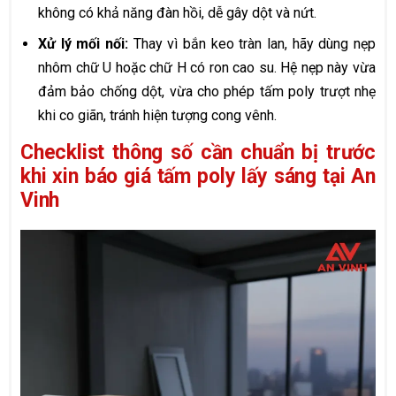
không có khả năng đàn hồi, dễ gây dột và nứt.
Xử lý mối nối:
Thay vì bắn keo tràn lan, hãy dùng nẹp
nhôm chữ U hoặc chữ H có ron cao su. Hệ nẹp này vừa
đảm bảo chống dột, vừa cho phép tấm poly trượt nhẹ
khi co giãn, tránh hiện tượng cong vênh.
Checklist thông số cần chuẩn bị trước
khi xin báo giá tấm poly lấy sáng tại An
Vinh