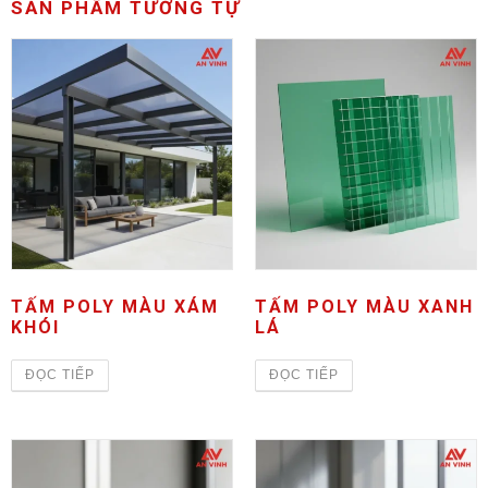
SẢN PHẨM TƯƠNG TỰ
TẤM POLY MÀU XÁM
TẤM POLY MÀU XANH
KHÓI
LÁ
ĐỌC TIẾP
ĐỌC TIẾP