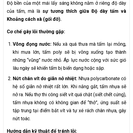
Độ bền của một mái lấy sáng không nằm ở riêng độ dày
của tấm, mà là
sự tương thích giữa Độ dày tấm và
Khoảng cách xà (gối đỡ).
Cơ chế gây lỗi thường gặp:
Võng đọng nước:
Nếu xà quá thưa mà tấm lại mỏng,
khi mưa lớn, tấm poly sẽ bị võng xuống tạo thành
những “vũng” nước nhỏ. Áp lực nước cộng với sức gió
lâu ngày sẽ khiến tấm bị biến dạng hoặc sập.
Nứt chân vít do giãn nở nhiệt:
Nhựa polycarbonate có
hệ số giãn nở nhiệt rất lớn. Khi nắng gắt, tấm nhựa sẽ
nở ra. Nếu thợ thi công siết vít quá chặt (siết chết cứng),
tấm nhựa không có không gian để “thở”, ứng suất sẽ
tập trung tại điểm bắt vít và tự xé rách chân nhựa, gây
nứt toác.
Hướng dẫn kỹ thuật để tránh lỗi: