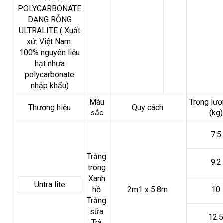
POLYCARBONATE
DẠNG RỖNG
ULTRALITE ( Xuất
xứ: Việt Nam.
100% nguyên liệu
hạt nhựa
polycarbonate
nhập khẩu)
Màu
Trọng lư
Thương hiệu
Quy cách
sắc
(kg)
7.5
Trắng
9.2
trong
Xanh
Untra lite
hồ
2m1 x 5.8m
10
Trắng
sữa
12.5
Trà