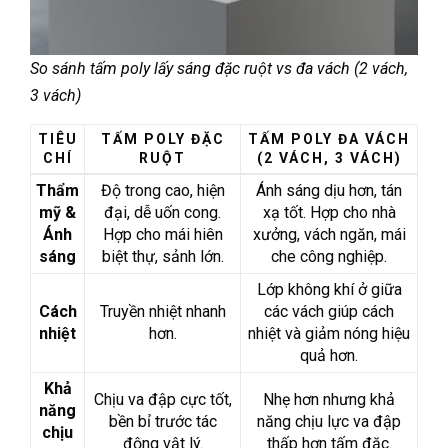
So sánh tấm poly lấy sáng đặc ruột vs đa vách (2 vách,
3 vách)
TIÊU
TẤM POLY ĐẶC
TẤM POLY ĐA VÁCH
CHÍ
RUỘT
(2 VÁCH, 3 VÁCH)
Thẩm
Độ trong cao, hiện
Ánh sáng dịu hơn, tán
mỹ &
đại, dễ uốn cong.
xạ tốt. Hợp cho nhà
Ánh
Hợp cho mái hiên
xưởng, vách ngăn, mái
sáng
biệt thự, sảnh lớn.
che công nghiệp.
Lớp không khí ở giữa
Cách
Truyền nhiệt nhanh
các vách giúp cách
nhiệt
hơn.
nhiệt và giảm nóng hiệu
quả hơn.
Khả
Chịu va đập cực tốt,
Nhẹ hơn nhưng khả
năng
bền bỉ trước tác
năng chịu lực va đập
chịu
động vật lý.
thấp hơn tấm đặc.