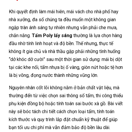
Khi quyết định làm mái hiên, mái vách cho nhà phố hay
nhà xưởng, đa số chúng ta đều muốn một không gian
ngập tràn ánh sáng tự nhiên nhưng vẫn phải che mưa,
chắn nắng.
Tấm Poly lấy sáng
thường là lựa chọn hàng
đầu nhờ tính linh hoạt và độ bền. Thế nhưng, thực tế
không ít gia chủ và nhà thầu gặp phải những tình huống
“dở khóc dở cười” sau một thời gian sử dụng: mái bị dột
tại các khe nối, tấm nhựa bị ố vàng, giòn nứt hoặc tệ hơn
là bị võng, đọng nước thành những vũng lớn.
Nguyên nhân cốt lõi không nằm ở bản chất vật liệu, mà
thường đến từ việc chọn sai thông số tấm, thi công thiếu
phụ kiện đồng bộ hoặc tính toán sai bước xà gồ. Bài viết
này sẽ bóc tách chi tiết cách chọn loại tấm, tính toán
kích thước và quy trình lắp đặt chuẩn kỹ thuật để giúp
bạn tối ưu chi phí mà vẫn đảm bảo độ bền lâu dài.