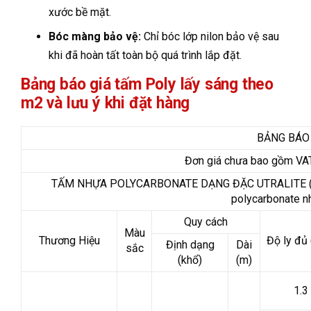
xước bề mặt.
Bóc màng bảo vệ:
Chỉ bóc lớp nilon bảo vệ sau
khi đã hoàn tất toàn bộ quá trình lắp đặt.
Bảng báo giá tấm Poly lấy sáng theo
m2 và lưu ý khi đặt hàng
BẢNG BÁO
Đơn giá chưa bao gồm VAT
TẤM NHỰA POLYCARBONATE DẠNG ĐẶC UTRALITE ( Xuấ
polycarbonate n
Quy cách
Màu
Thương Hiệu
Độ ly đủ
Định dạng
Dài
sắc
(khổ)
(m)
1.3