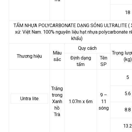
18
TẤM NHỰA POLYCARBONATE DẠNG SÓNG ULTRALITE ( 
xứ: Việt Nam. 100% nguyên liệu hạt nhựa polycarbonate 
khẩu)
Quy cách
Màu
Trọng lư
Thương hiệu
Định dạng
Tên
sắc
(kg)
tấm
SP
5
Trắng
5.6
trong
9 –
Untra lite
Xanh
1.07m x 6m
11
hồ
sóng
8.8
Trà
13.2