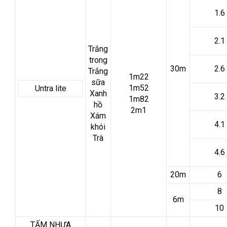
1.6
2.1
Trắng
trong
30m
2.6
Trắng
1m22
sữa
1m52
Untra lite
Xanh
3.2
1m82
hồ
2m1
Xám
4.1
khói
Trà
4.6
20m
6
8
6m
10
TẤM NHỰA