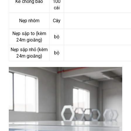
Ke chống bão
100
cái
Nẹp nhôm
Cây
Nẹp sập to (kèm
bộ
24m gioăng)
Nẹp sập nhỏ (kèm
bộ
24m gioăng)