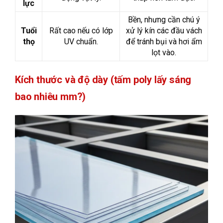
lực
Bền, nhưng cần chú ý
Tuổi
Rất cao nếu có lớp
xử lý kín các đầu vách
thọ
UV chuẩn.
để tránh bụi và hơi ẩm
lọt vào.
Kích thước và độ dày (tấm poly lấy sáng
bao nhiêu mm?)