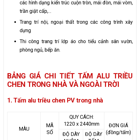
các hình dạng kiến trúc cuộn tròn, mái đòn, mái vòm,
trần giật cấp,…
Trang trí nội, ngoại thất trong các công trình xây
dựng
Thi công trang trí lớp áo cho tiểu cảnh sân vườn,
phòng ngủ, bếp ăn.
BẢNG GIÁ CHI TIẾT TẤM ALU TRIỀU
CHEN TRONG NHÀ VÀ NGOÀI TRỜI
1. Tấm alu triều chen PV trong nhà
QUY CÁCH:
1220 x 2440mm
MÃ
ĐƠN GIÁ
MÀU
SỐ
(đồng/tấm)
ĐỘ DÀY
ĐỘ DÀY