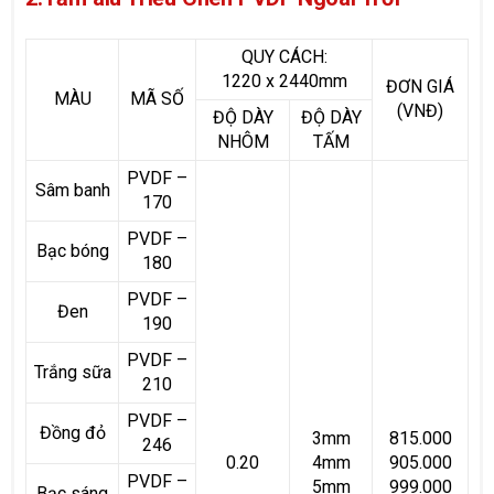
QUY CÁCH:
1220 x 2440mm
ĐƠN GIÁ
MÀU
MÃ SỐ
(VNĐ)
ĐỘ DÀY
ĐỘ DÀY
NHÔM
TẤM
PVDF –
Sâm banh
170
PVDF –
Bạc bóng
180
PVDF –
Đen
190
PVDF –
Trắng sữa
210
PVDF –
Đồng đỏ
3mm
815.000
246
0.20
4mm
905.000
PVDF –
5mm
999.000
Bạc sáng