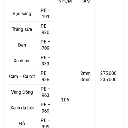
NHÔM
TẤM
PE –
Bạc sáng
191
PE –
Trắng sữa
920
PE –
Đen
789
PE –
Xanh tím
333
PE –
2mm
275.000
Cam – Cà rốt
938
3mm
335.000
PE –
Vàng Đồng
963
0.06
PE –
Xanh da trời
969
PE –
Đỏ
999