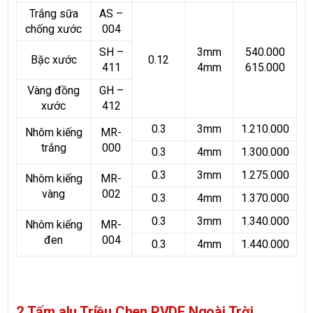
Trắng sữa
AS –
chống xước
004
SH –
3mm
540.000
Bặc xước
0.12
411
4mm
615.000
Vàng đồng
GH –
xước
412
0.3
3mm
1.210.000
Nhôm kiếng
MR-
trắng
000
0.3
4mm
1.300.000
0.3
3mm
1.275.000
Nhôm kiếng
MR-
vàng
002
0.3
4mm
1.370.000
0.3
3mm
1.340.000
Nhôm kiếng
MR-
đen
004
0.3
4mm
1.440.000
2.Tấm alu Triều Chen PVDF Ngoài Trời