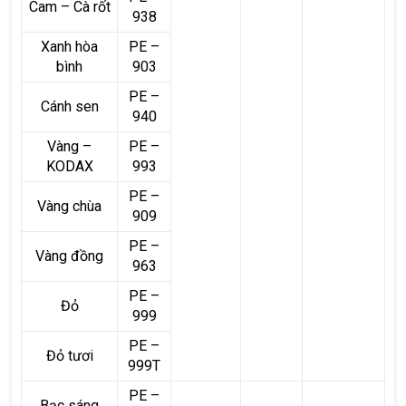
Cam – Cà rốt
938
Xanh hòa
PE –
bình
903
PE –
Cánh sen
940
Vàng –
PE –
KODAX
993
PE –
Vàng chùa
909
PE –
Vàng đồng
963
PE –
Đỏ
999
PE –
Đỏ tươi
999T
PE –
Bạc sáng