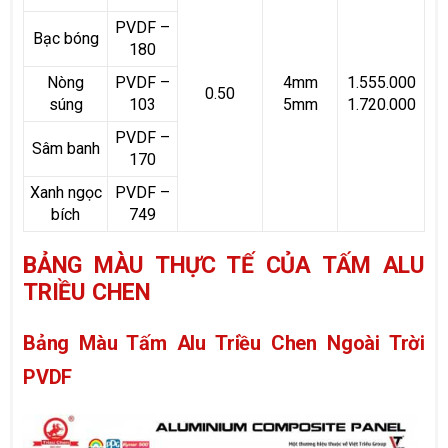
PVDF –
Bạc bóng
180
Nòng
PVDF –
4mm
1.555.000
0.50
súng
103
5mm
1.720.000
PVDF –
Sâm banh
170
Xanh ngọc
PVDF –
bích
749
BẢNG MÀU THỰC TẾ CỦA TẤM ALU
TRIỀU CHEN
Bảng Màu Tấm Alu Triều Chen Ngoài Trời
PVDF