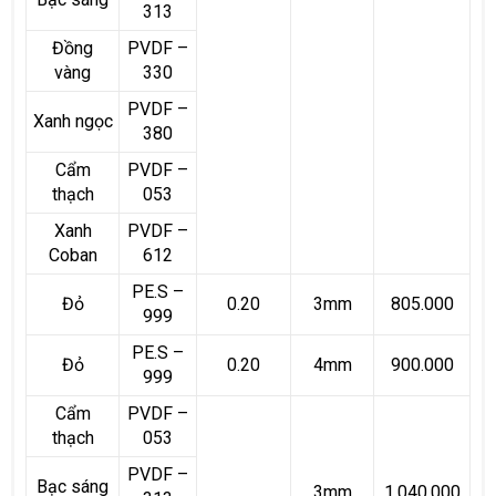
313
Đồng
PVDF –
vàng
330
PVDF –
Xanh ngọc
380
Cẩm
PVDF –
thạch
053
Xanh
PVDF –
Coban
612
PE.S –
Đỏ
0.20
3mm
805.000
999
PE.S –
Đỏ
0.20
4mm
900.000
999
Cẩm
PVDF –
thạch
053
PVDF –
Bạc sáng
3mm
1.040.000