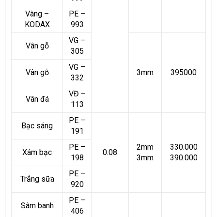
Vàng –
PE –
KODAX
993
VG –
Vân gỗ
305
VG –
Vân gỗ
3mm
395000
332
VĐ –
Vân đá
113
PE –
Bạc sáng
191
PE –
2mm
330.000
Xám bạc
0.08
198
3mm
390.000
PE –
Trắng sữa
920
PE –
Sâm banh
406