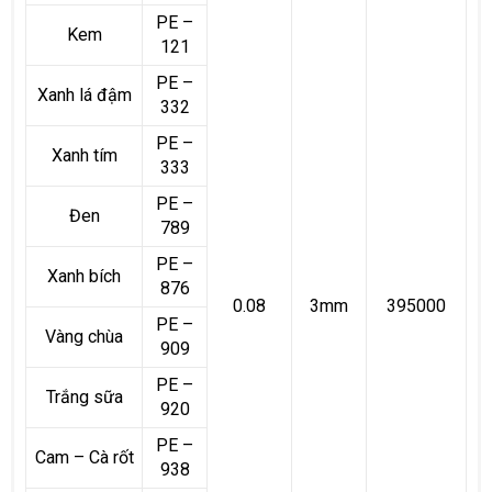
PE –
Kem
121
PE –
Xanh lá đậm
332
PE –
Xanh tím
333
PE –
Đen
789
PE –
Xanh bích
876
0.08
3mm
395000
PE –
Vàng chùa
909
PE –
Trắng sữa
920
PE –
Cam – Cà rốt
938