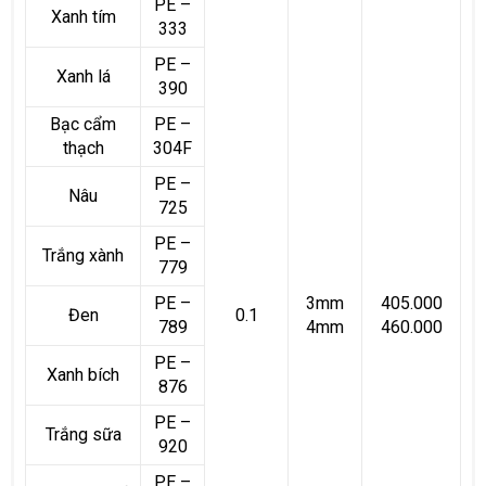
PE –
Xanh tím
333
PE –
Xanh lá
390
Bạc cẩm
PE –
thạch
304F
PE –
Nâu
725
PE –
Trắng xành
779
PE –
3mm
405.000
Đen
0.1
789
4mm
460.000
PE –
Xanh bích
876
PE –
Trắng sữa
920
PE –