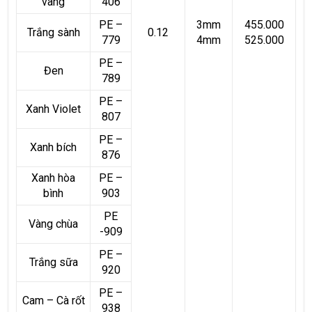
vàng
406
PE –
3mm
455.000
Trắng sành
0.12
779
4mm
525.000
PE –
Đen
789
PE –
Xanh Violet
807
PE –
Xanh bích
876
Xanh hòa
PE –
bình
903
PE
Vàng chùa
-909
PE –
Trắng sữa
920
PE –
Cam – Cà rốt
938