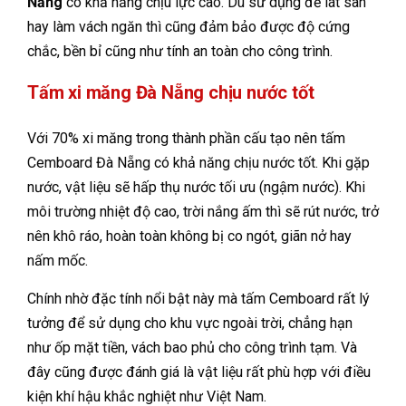
Nẵng
có khả năng chịu lực cao. Dù sử dụng để lát sàn
hay làm vách ngăn thì cũng đảm bảo được độ cứng
chắc, bền bỉ cũng như tính an toàn cho công trình.
Tấm xi măng Đà Nẵng chịu nước tốt
Với 70% xi măng trong thành phần cấu tạo nên tấm
Cemboard Đà Nẵng có khả năng chịu nước tốt. Khi gặp
nước, vật liệu sẽ hấp thụ nước tối ưu (ngậm nước). Khi
môi trường nhiệt độ cao, trời nắng ấm thì sẽ rút nước, trở
nên khô ráo, hoàn toàn không bị co ngót, giãn nở hay
nấm mốc.
Chính nhờ đặc tính nổi bật này mà tấm Cemboard rất lý
tưởng để sử dụng cho khu vực ngoài trời, chẳng hạn
như ốp mặt tiền, vách bao phủ cho công trình tạm. Và
đây cũng được đánh giá là vật liệu rất phù hợp với điều
kiện khí hậu khắc nghiệt như Việt Nam.