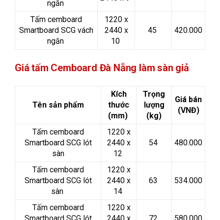
ngăn
Tấm cemboard
1220 x
Smartboard SCG vách
2440 x
45
420.000
ngăn
10
Giá tấm Cemboard Đà Nẵng làm sàn giả
Kích
Trọng
Giá bán
Tên sản phẩm
thước
lượng
(VNĐ)
(mm)
(kg)
Tấm cemboard
1220 x
Smartboard SCG lót
2440 x
54
480.000
sàn
12
Tấm cemboard
1220 x
Smartboard SCG lót
2440 x
63
534.000
sàn
14
Tấm cemboard
1220 x
Smartboard SCG lót
2440 x
72
580.000