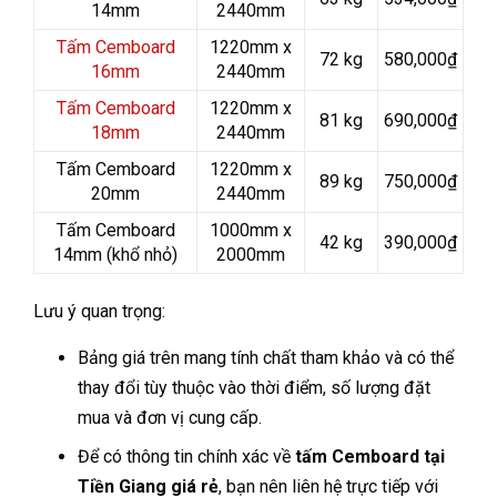
14mm
2440mm
Tấm Cemboard
1220mm x
72 kg
580,000₫
16mm
2440mm
Tấm Cemboard
1220mm x
81 kg
690,000₫
18mm
2440mm
Tấm Cemboard
1220mm x
89 kg
750,000₫
20mm
2440mm
Tấm Cemboard
1000mm x
42 kg
390,000₫
14mm (khổ nhỏ)
2000mm
Lưu ý quan trọng:
Bảng giá trên mang tính chất tham khảo và có thể
thay đổi tùy thuộc vào thời điểm, số lượng đặt
mua và đơn vị cung cấp.
Để có thông tin chính xác về
tấm Cemboard tại
Tiền Giang giá rẻ
, bạn nên liên hệ trực tiếp với