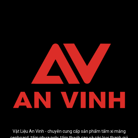
Vật Liệu An Vinh - chuyên cung cấp sản phẩm tấm xi măng
cenboard, tấm nhựa poly, tấm thạch cao và các loại thanh giả