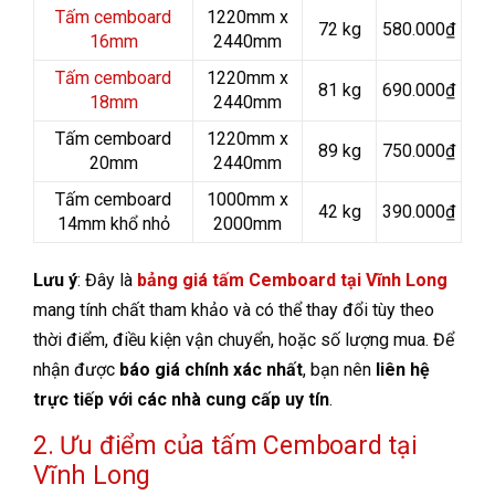
Tấm cemboard
1220mm x
72 kg
580.000₫
16mm
2440mm
Tấm cemboard
1220mm x
81 kg
690.000₫
18mm
2440mm
Tấm cemboard
1220mm x
89 kg
750.000₫
20mm
2440mm
Tấm cemboard
1000mm x
42 kg
390.000₫
14mm khổ nhỏ
2000mm
Lưu ý
: Đây là
bảng giá tấm Cemboard tại Vĩnh Long
mang tính chất tham khảo và có thể thay đổi tùy theo
thời điểm, điều kiện vận chuyển, hoặc số lượng mua. Để
nhận được
báo giá chính xác nhất
, bạn nên
liên hệ
trực tiếp với các nhà cung cấp uy tín
.
2. Ưu điểm của tấm Cemboard tại
Vĩnh Long