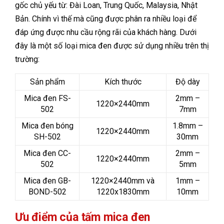
gốc chủ yếu từ: Đài Loan, Trung Quốc, Malaysia, Nhật
Bản. Chính vì thế mà cũng được phân ra nhiều loại để
đáp ứng được nhu cầu rộng rãi của khách hàng. Dưới
đây là một số loại mica đen được sử dụng nhiều trên thị
trường:
Sản phẩm
Kích thước
Độ dày
Mica đen FS-
2mm –
1220×2440mm
502
7mm
Mica đen bóng
1.8mm –
1220×2440mm
SH-502
30mm
Mica đen CC-
2mm –
1220×2440mm
502
5mm
Mica đen GB-
1220×2440mm và
1mm –
BOND-502
1220x1830mm
10mm
Ưu điểm của tấm mica đen