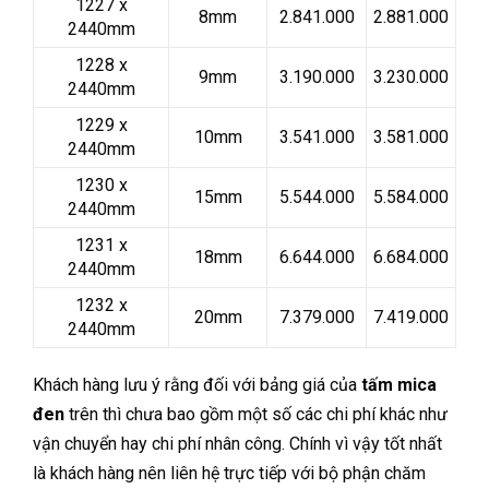
1227 x
8mm
2.841.000
2.881.000
2440mm
1228 x
9mm
3.190.000
3.230.000
2440mm
1229 x
10mm
3.541.000
3.581.000
2440mm
1230 x
15mm
5.544.000
5.584.000
2440mm
1231 x
18mm
6.644.000
6.684.000
2440mm
1232 x
20mm
7.379.000
7.419.000
2440mm
Khách hàng lưu ý rằng đối với bảng giá của
tấm mica
đen
trên thì chưa bao gồm một số các chi phí khác như
vận chuyển hay chi phí nhân công. Chính vì vậy tốt nhất
là khách hàng nên liên hệ trực tiếp với bộ phận chăm