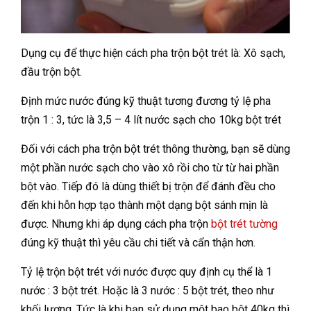
Dụng cụ để thực hiện cách pha trộn bột trét là: Xô sạch,
đầu trộn bột.
Định mức nước đúng kỹ thuật tương đương tỷ lệ pha
trộn 1 : 3, tức là 3,5 – 4 lít nước sạch cho 10kg bột trét
Đối với cách pha trộn bột trét thông thường, bạn sẽ dùng
một phần nước sạch cho vào xô rồi cho từ từ hai phần
bột vào. Tiếp đó là dùng thiết bị trộn để đánh đều cho
đến khi hỗn hợp tạo thành một dạng bột sánh mịn là
được. Nhưng khi áp dụng cách pha trộn
bột trét tường
đúng kỹ thuật thì yêu cầu chi tiết và cẩn thận hơn.
Tỷ lệ trộn bột trét với nước được quy định cụ thể là 1
nước : 3 bột trét. Hoặc là 3 nước : 5 bột trét, theo như
khối lượng. Tức là khi bạn sử dụng một bao bột 40kg thì