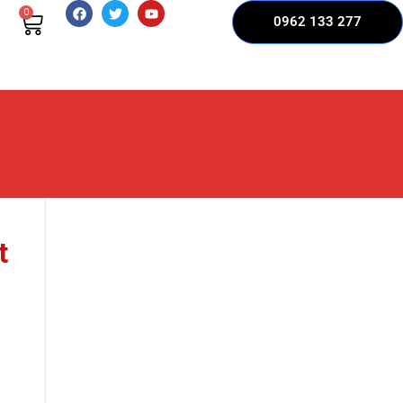
0
0962 133 277
t