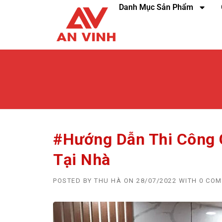
Danh Mục Sản Phẩm
#Hướng Dẫn Thi Công 
Tại Nhà
POSTED BY
THU HÀ
ON
28/07/2022
WITH
0 CO