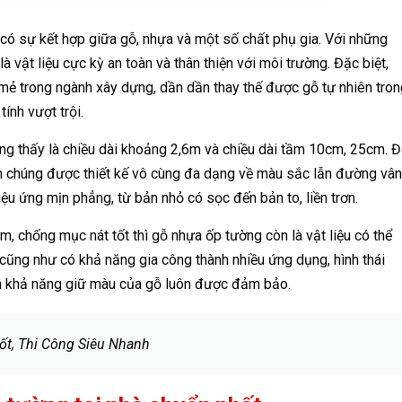
có sự kết hợp giữa gỗ, nhựa và một số chất phụ gia. Với những
 vật liệu cực kỳ an toàn và thân thiện với môi trường. Đặc biệt,
i mẻ trong ngành xây dựng, dần dần thay thế được gỗ tự nhiên tro
tính vượt trội.
g thấy là chiều dài khoảng 2,6m và chiều dài tầm 10cm, 25cm. Đ
 chúng được thiết kế vô cùng đa dạng về màu sắc lẫn đường vân
u ứng mịn phẳng, từ bản nhỏ có sọc đến bản to, liền trơn.
, chống mục nát tốt thì gỗ nhựa ốp tường còn là vật liệu có thể
 cũng như có khả năng gia công thành nhiều ứng dụng, hình thái
ên khả năng giữ màu của gỗ luôn được đảm bảo.
ốt, Thi Công Siêu Nhanh