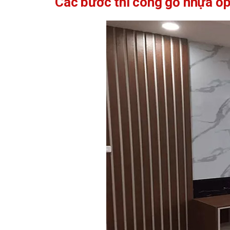
Các bước thi công gỗ nhựa ốp