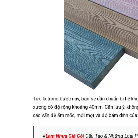
Tức là trong bước này, bạn sẽ cần chuẩn bị hệ k
xương có độ rộng khoảng 40mm. Cần lưu ý, khôn
các vấn đề ẩm mốc, mối mọt và độ bám dính của
#
Lam Nhựa Giả Gỗ
| Cấu Tạo & Những Loại P