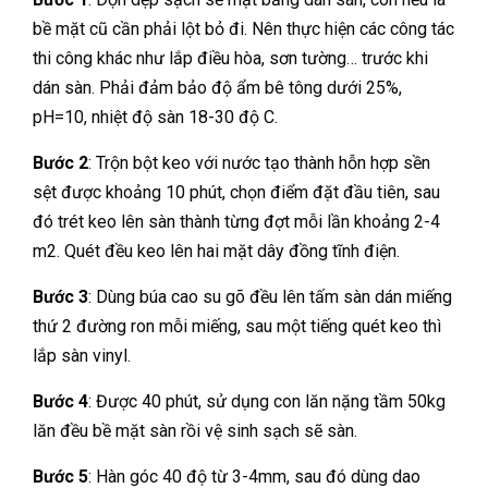
bề mặt cũ cần phải lột bỏ đi. Nên thực hiện các công tác
thi công khác như lắp điều hòa, sơn tường… trước khi
dán sàn. Phải đảm bảo độ ẩm bê tông dưới 25%,
pH=10, nhiệt độ sàn 18-30 độ C.
Bước 2
: Trộn bột keo với nước tạo thành hỗn hợp sền
sệt được khoảng 10 phút, chọn điểm đặt đầu tiên, sau
đó trét keo lên sàn thành từng đợt mỗi lần khoảng 2-4
m2. Quét đều keo lên hai mặt dây đồng tĩnh điện.
Bước 3
: Dùng búa cao su gõ đều lên tấm sàn dán miếng
thứ 2 đường ron mỗi miếng, sau một tiếng quét keo thì
lắp sàn vinyl.
Bước 4
: Được 40 phút, sử dụng con lăn nặng tầm 50kg
lăn đều bề mặt sàn rồi vệ sinh sạch sẽ sàn.
Bước 5
: Hàn góc 40 độ từ 3-4mm, sau đó dùng dao