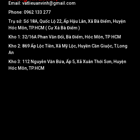
Email: vatlieuanvinh@gmail.com
Phone: 0962 133 277
Trụ sở: Số 18A, Quốc Lộ 22, Ấp Hậu Lân, Xã Bà Điểm, Huyện
Hóc Môn, TP.HCM ( Cư Xá Bà Điểm )
Kho 1: 32/16A Phan Văn Đối, Bà Điểm, Hóc Môn, TP HCM
Kho 2: 869 Ấp Lộc Tiền, Xã Mỹ Lộc, Huyền Cần Giuộc, T.Long
An
Kho 3: 112 Nguyễn Văn Bứa, Ấp 5, Xã Xuân Thới Sơn, Huyện
Hóc Môn, TP.HCM