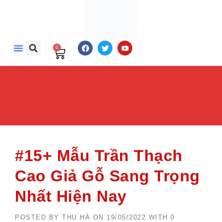
0
Danh Mục Sản Phẩm
Giới Thiệu
Bảng Giá
Tin Tức
Liên Hệ
#15+ Mẫu Trần Thạch
Cao Giả Gỗ Sang Trọng
Nhất Hiện Nay
POSTED BY
THU HÀ
ON
19/05/2022
WITH
0 COMMENT