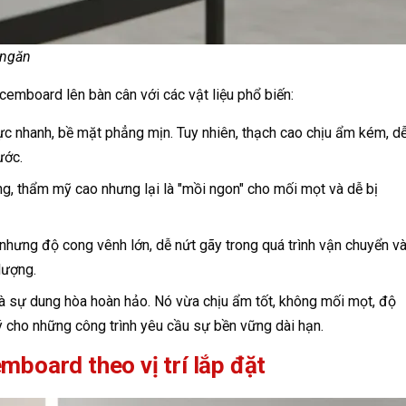
 ngăn
cemboard lên bàn cân với các vật liệu phổ biến:
ực nhanh, bề mặt phẳng mịn. Tuy nhiên, thạch cao chịu ẩm kém, d
ước.
g, thẩm mỹ cao nhưng lại là "mồi ngon" cho mối mọt và dễ bị
 nhưng độ cong vênh lớn, dễ nứt gãy trong quá trình vận chuyển v
lượng.
 sự dung hòa hoàn hảo. Nó vừa chịu ẩm tốt, không mối mọt, độ
 lý cho những công trình yêu cầu sự bền vững dài hạn.
board theo vị trí lắp đặt