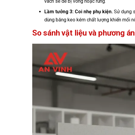
vách sẽ dễ bị võng hoặc rung.
Lầm tưởng 3: Coi nhẹ phụ kiện.
Sử dụng sa
dùng băng keo kém chất lượng khiến mối nố
So sánh vật liệu và phương án