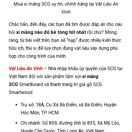
Mua xi măng SCG uy tín, chính hãng tại Vật Liệu An
Vinh
Chắc hẳn, đến đây, các bạn đã tìm được đáp án cho câu
hỏi
xi măng nào đổ bê tông tốt nhất
rồi chứ? Mong
rằng, từ bài viết trên, bạn sẽ “nạp” được nhiều kiến thức
hữu ích, thú vị để lựa chọn đúng vật liệu xây dựng phù
hợp cho công trình của mình.
Vật Liệu An Vinh
– Nhà nhập khẩu ủy quyền của SCG tại
Việt Nam đối với sản phẩm tấm sợi
xi măng
SCG
Smartboard và thanh trang trí giả gỗ SCG
Smartwood.
Trụ sở: 18A, Cư Xá Bà Điểm, xã Bà Điểm, Huyện
Hóc Môn, TP HCM.
Chi nhánh: Số 859, đường tỉnh lộ 835, Xã Mỹ Lộc,
Huyện Cần Giuộc, Tỉnh Long An, Việt Nam.