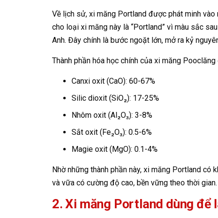
Về lịch sử, xi măng Portland được phát minh vào
cho loại xi măng này là “Portland” vì màu sắc sau
Anh. Đây chính là bước ngoặt lớn, mở ra kỷ nguyê
Thành phần hóa học chính của xi măng Pooclăng
Canxi oxit (CaO): 60-67%
Silic dioxit (SiO₂): 17-25%
Nhôm oxit (Al₂O₃): 3-8%
Sắt oxit (Fe₂O₃): 0.5-6%
Magie oxit (MgO): 0.1-4%
Nhờ những thành phần này, xi măng Portland có kh
và vữa có cường độ cao, bền vững theo thời gian.
2. Xi măng Portland dùng để 