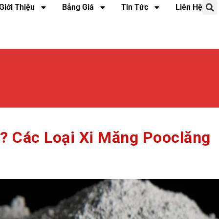
Giới Thiệu
Bảng Giá
Tin Tức
Liên Hệ
ì? Các Loại Xi Măng Pooclăng