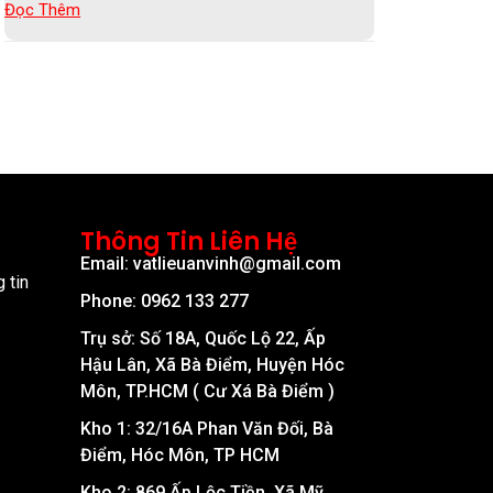
Đọc Thêm
Thông Tin Liên Hệ
Email: vatlieuanvinh@gmail.com
 tin
Phone: 0962 133 277
Trụ sở: Số 18A, Quốc Lộ 22, Ấp
Hậu Lân, Xã Bà Điểm, Huyện Hóc
Môn, TP.HCM ( Cư Xá Bà Điểm )
Kho 1: 32/16A Phan Văn Đối, Bà
Điểm, Hóc Môn, TP HCM
Kho 2: 869 Ấp Lộc Tiền, Xã Mỹ