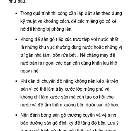
như sau:
Trong quá trình thi công cần lắp đặt sàn theo đúng
kỹ thuật và khoảng cách, để các miếng gỗ có kẽ
hở để không bị phồng lên.
Không để sàn gỗ tiếp xúc trực tiếp với nước nhất
là những khu vực thường dùng nước hoặc những vị
trí gần nhà tắm, bồn rửa bát… Nế chẳng may để
nướ bắn ra ngoài các bạn cần dùng khăn lau khô
ngay nhé.
Khi cần di chuyển đồ nặng không nên kéo lê trên
sàn vì có thể làm trầy xước lớp màng phủ và
không chỉ làm xước sàn mà còn tạo cơ hội cho
nước và độ ẩm thấm xuống bên dưới sàn dễ hơn.
Nên đánh bóng sàn gỗ thường xuyên và vệ sinh
bảo dưỡng sàn gỗ định kỳ để tăng độ bền. Lưu ý
trong quá trình sử dụng nếu thấy các hiện tượng