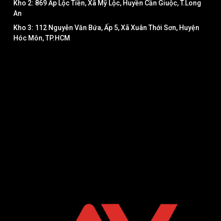
Kho 2: 869 Ấp Lộc Tiền, Xã Mỹ Lộc, Huyền Cần Giuộc, T.Long
An
Kho 3: 112 Nguyễn Văn Bứa, Ấp 5, Xã Xuân Thới Sơn, Huyện
Hóc Môn, TP.HCM