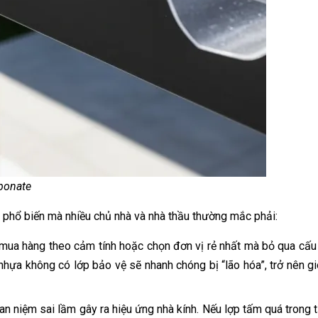
rbonate
 phổ biến mà nhiều chủ nhà và nhà thầu thường mắc phải:
mua hàng theo cảm tính hoặc chọn đơn vị rẻ nhất mà bỏ qua cấu 
 nhựa không có lớp bảo vệ sẽ nhanh chóng bị “lão hóa”, trở nên g
n niệm sai lầm gây ra hiệu ứng nhà kính. Nếu lợp tấm quá trong tạ