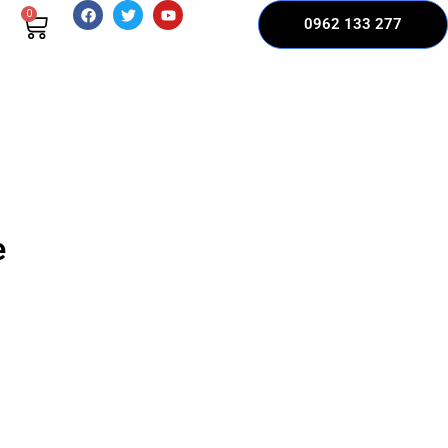
0
0962 133 277
e