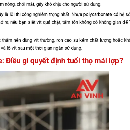
ầm nóng, chói mắt, gây khó chịu cho người sử dụng.
y là lỗi thi công nghiêm trọng nhất. Nhựa polycarbonate có hệ số
nở ra; nếu bạn siết vít quá chặt, tấm tôn không có không gian để 
t thấm nên dùng vít thường, ron cao su kém chất lượng hoặc kh
 và lỗ vít sau một thời gian ngắn sử dụng.
 Điều gì quyết định tuổi thọ mái lợp?