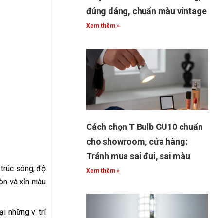
đúng dáng, chuẩn màu vintage
Xem thêm »
Cách chọn T Bulb GU10 chuẩn
cho showroom, cửa hàng:
Tránh mua sai đui, sai màu
trúc sóng, độ
Xem thêm »
iòn và xỉn màu
i những vị trí