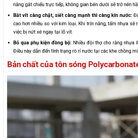
nắng gắt chiếu trực tiếp, không gian bên dưới sẽ trở nên h
Bắt vít càng chặt, siết càng mạnh thì càng kín nước:
Đâ
cao hơn nhiều so với kim loại. Khi trời nắng, tấm nhựa sẽ 
việc bị nứt xé ngay tại lỗ vít.
Bỏ qua phụ kiện đồng bộ:
Nhiều đội thợ cho rằng nhựa í
Điều này dẫn đến tình trạng rò rỉ nước tại các khe chồng mí
Bản chất của tôn sóng Polycarbonate: