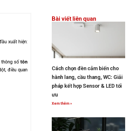
Bài viết liên quan
đầu xuất hiện:
i thông số
tôn
Cách chọn đèn cảm biến cho
dột, điều quan
hành lang, cầu thang, WC: Giải
pháp kết hợp Sensor & LED tối
ưu
Xem thêm »