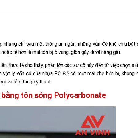
, nhưng chỉ sau một thời gian ngắn, những vấn đề khó chịu bắt 
i, hoặc tệ hơn là mái tôn bị ố vàng, giòn gãy dưới nắng gắt.
iên, thực tế cho thấy, phần lớn các sự cố này đến từ việc chọn sa
ính vật lý vốn có của nhựa PC. Để có một mái che bền bỉ, không 
oại và lắp đúng kỹ thuật.
ái bằng tôn sóng Polycarbonate