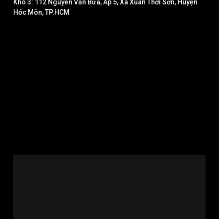
Kho 3: 112 Nguyễn Văn Bứa, Ấp 5, Xã Xuân Thới Sơn, Huyện
Hóc Môn, TP.HCM