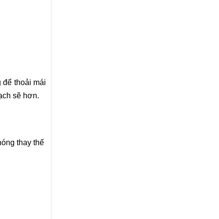
 để thoải mái
ạch sẽ hơn.
hóng thay thế