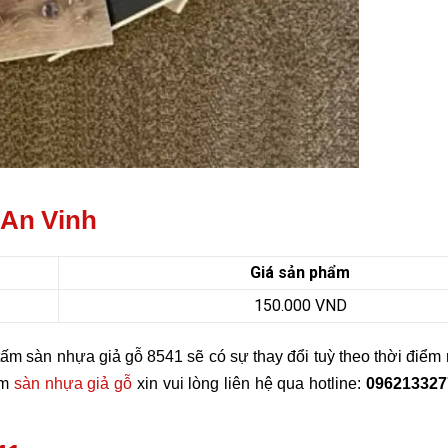
 An Vinh
Giá sản phẩm
150.000 VND
tấm sàn nhựa giả gỗ 8541 sẽ có sự thay đổi tuỳ theo thời điểm
ẩm
sàn nhựa giả gỗ
xin vui lòng liên hệ qua hotline:
096213327