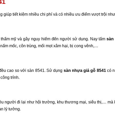
41
ống giúp tiết kiệm nhiều chi phí và có nhiều ưu điểm vượt trội nh
ất thẩm mỹ và gây nguy hiểm đến người sử dụng. Nay tấm
sàn
nấm mốc, côn trùng, mối mọt xâm hại, bị cong vênh,…
g đều cao so với sàn 8541. Sử dụng
sàn nhựa giả gỗ 8541
có 
 công trình.
u người đi lại như hội trường, khu thương mại, siêu thị,… mà 
àn lý tưởng.