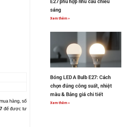
E27 phù hợp nhu cầu chiếu
sáng
Xem thêm »
Bóng LED A Bulb E27: Cách
chọn đúng công suất, nhiệt
màu & Bảng giá chi tiết
 mua hàng, số
Xem thêm »
7
để được tư