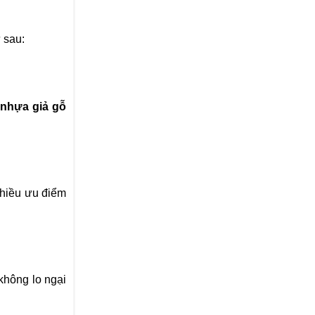
ư sau:
 nhựa giả gỗ
nhiều ưu điểm
không lo ngại