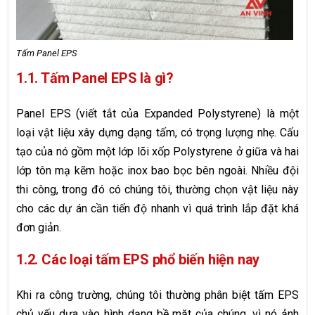
Tấm Panel EPS
1.1. Tấm Panel EPS là gì?
Panel EPS (viết tắt của Expanded Polystyrene) là một
loại vật liệu xây dựng dạng tấm, có trọng lượng nhẹ. Cấu
tạo của nó gồm một lớp lõi xốp Polystyrene ở giữa và hai
lớp tôn mạ kẽm hoặc inox bao bọc bên ngoài. Nhiều đội
thi công, trong đó có chúng tôi, thường chọn vật liệu này
cho các dự án cần tiến độ nhanh vì quá trình lắp đặt khá
đơn giản.
1.2. Các loại tấm EPS phổ biến hiện nay
Khi ra công trường, chúng tôi thường phân biệt tấm EPS
chủ yếu dựa vào hình dạng bề mặt của chúng, vì nó ảnh