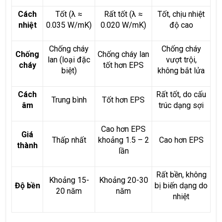
Cách
Tốt (λ ≈
Rất tốt (λ ≈
Tốt, chịu nhiệt
nhiệt
0.035 W/mK)
0.020 W/mK)
độ cao
Chống cháy
Chống cháy
Chống
Chống cháy lan
lan (loại đặc
vượt trội,
cháy
tốt hơn EPS
biệt)
không bắt lửa
Cách
Rất tốt, do cấu
Trung bình
Tốt hơn EPS
âm
trúc dạng sợi
Cao hơn EPS
Giá
Thấp nhất
khoảng 1.5 – 2
Cao hơn EPS
thành
lần
Rất bền, không
Khoảng 15-
Khoảng 20-30
Độ bền
bị biến dạng do
20 năm
năm
nhiệt