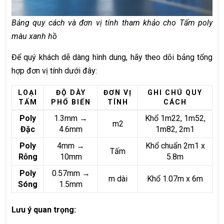
Bảng quy cách và đơn vị tính tham khảo cho Tấm poly
màu xanh hồ
Để quý khách dễ dàng hình dung, hãy theo dõi bảng tổng
hợp đơn vị tính dưới đây:
LOẠI
ĐỘ DÀY
ĐƠN VỊ
GHI CHÚ QUY
TẤM
PHỔ BIẾN
TÍNH
CÁCH
Poly
1.3mm →
Khổ 1m22, 1m52,
m2
Đặc
4.6mm
1m82, 2m1
Poly
4mm →
Khổ chuẩn 2m1 x
Tấm
Rỗng
10mm
5.8m
Poly
0.57mm →
m dài
Khổ 1.07m x 6m
Sóng
1.5mm
Lưu ý quan trọng: