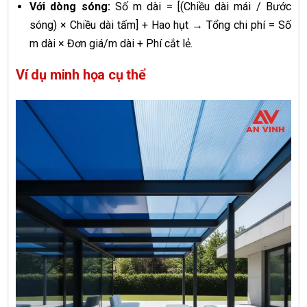
Với dòng sóng:
Số m dài = [(Chiều dài mái / Bước
sóng) × Chiều dài tấm] + Hao hụt → Tổng chi phí = Số
m dài × Đơn giá/m dài + Phí cắt lẻ.
Ví dụ minh họa cụ thể