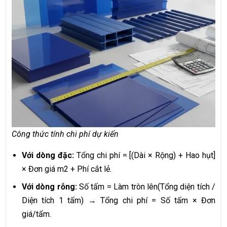
Công thức tính chi phí dự kiến
Với dòng đặc:
Tổng chi phí = [(Dài × Rộng) + Hao hụt]
× Đơn giá m2 + Phí cắt lẻ.
Với dòng rỗng:
Số tấm = Làm tròn lên(Tổng diện tích /
Diện tích 1 tấm) → Tổng chi phí = Số tấm × Đơn
giá/tấm.