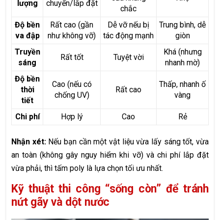
lượng
chuyển/lắp đặt
chắc
Độ bền
Rất cao (gần
Dễ vỡ nếu bị
Trung bình, dễ
va đập
như không vỡ)
tác động mạnh
giòn
Truyền
Khá (nhưng
Rất tốt
Tuyệt vời
sáng
nhanh mờ)
Độ bền
Cao (nếu có
Thấp, nhanh ố
thời
Rất cao
chống UV)
vàng
tiết
Chi phí
Hợp lý
Cao
Rẻ
Nhận xét:
Nếu bạn cần một vật liệu vừa lấy sáng tốt, vừa
an toàn (không gây nguy hiểm khi vỡ) và chi phí lắp đặt
vừa phải, thì tấm poly là lựa chọn tối ưu nhất.
Kỹ thuật thi công “sống còn” để tránh
nứt gãy và dột nước