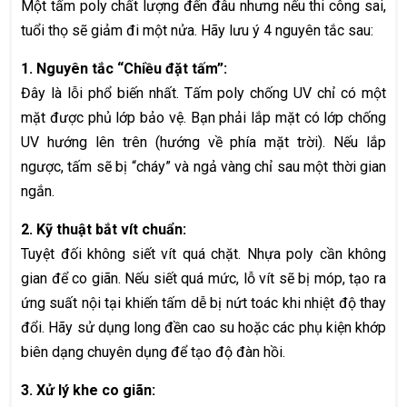
Một tấm poly chất lượng đến đâu nhưng nếu thi công sai,
tuổi thọ sẽ giảm đi một nửa. Hãy lưu ý 4 nguyên tắc sau:
1. Nguyên tắc “Chiều đặt tấm”:
Đây là lỗi phổ biến nhất. Tấm poly chống UV chỉ có một
mặt được phủ lớp bảo vệ. Bạn phải lắp mặt có lớp chống
UV hướng lên trên (hướng về phía mặt trời). Nếu lắp
ngược, tấm sẽ bị “cháy” và ngả vàng chỉ sau một thời gian
ngắn.
2. Kỹ thuật bắt vít chuẩn:
Tuyệt đối không siết vít quá chặt. Nhựa poly cần không
gian để co giãn. Nếu siết quá mức, lỗ vít sẽ bị móp, tạo ra
ứng suất nội tại khiến tấm dễ bị nứt toác khi nhiệt độ thay
đổi. Hãy sử dụng long đền cao su hoặc các phụ kiện khớp
biên dạng chuyên dụng để tạo độ đàn hồi.
3. Xử lý khe co giãn: