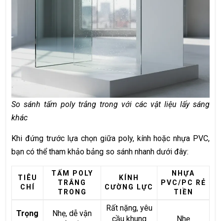
So sánh tấm poly trắng trong với các vật liệu lấy sáng
khác
Khi đứng trước lựa chọn giữa poly, kính hoặc nhựa PVC,
bạn có thể tham khảo bảng so sánh nhanh dưới đây:
TẤM POLY
NHỰA
TIÊU
KÍNH
TRẮNG
PVC/PC RẺ
CHÍ
CƯỜNG LỰC
TRONG
TIỀN
Rất nặng, yêu
Trọng
Nhẹ, dễ vận
cầu khung
Nhẹ