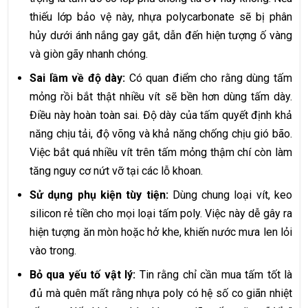
thiếu lớp bảo vệ này, nhựa polycarbonate sẽ bị phân
hủy dưới ánh nắng gay gắt, dẫn đến hiện tượng ố vàng
và giòn gãy nhanh chóng.
Sai lầm về độ dày:
Có quan điểm cho rằng dùng tấm
mỏng rồi bắt thật nhiều vít sẽ bền hơn dùng tấm dày.
Điều này hoàn toàn sai. Độ dày của tấm quyết định khả
năng chịu tải, độ võng và khả năng chống chịu gió bão.
Việc bắt quá nhiều vít trên tấm mỏng thậm chí còn làm
tăng nguy cơ nứt vỡ tại các lỗ khoan.
Sử dụng phụ kiện tùy tiện:
Dùng chung loại vít, keo
silicon rẻ tiền cho mọi loại tấm poly. Việc này dễ gây ra
hiện tượng ăn mòn hoặc hở khe, khiến nước mưa len lỏi
vào trong.
Bỏ qua yếu tố vật lý:
Tin rằng chỉ cần mua tấm tốt là
đủ mà quên mất rằng nhựa poly có hệ số co giãn nhiệt