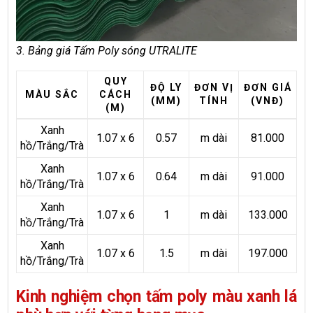
3. Bảng giá Tấm Poly sóng UTRALITE
QUY
ĐỘ LY
ĐƠN VỊ
ĐƠN GIÁ
MÀU SẮC
CÁCH
(MM)
TÍNH
(VNĐ)
(M)
Xanh
1.07 x 6
0.57
m dài
81.000
hồ/Trắng/Trà
Xanh
1.07 x 6
0.64
m dài
91.000
hồ/Trắng/Trà
Xanh
1.07 x 6
1
m dài
133.000
hồ/Trắng/Trà
Xanh
1.07 x 6
1.5
m dài
197.000
hồ/Trắng/Trà
Kinh nghiệm chọn tấm poly màu xanh lá