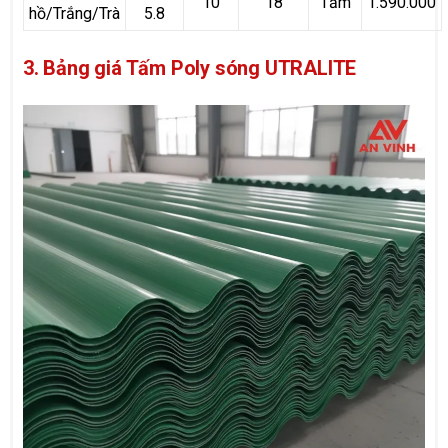
10
18
Tấm
1.590.000
hồ/Trắng/Trà
5.8
3. Bảng giá Tấm Poly sóng UTRALITE