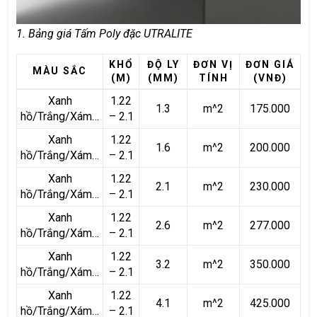
1. Bảng giá Tấm Poly đặc UTRALITE
KHỔ
ĐỘ LY
ĐƠN VỊ
ĐƠN GIÁ
MÀU SẮC
(M)
(MM)
TÍNH
(VNĐ)
Xanh
1.22
1.3
m^2
175.000
hồ/Trắng/Xám…
– 2.1
Xanh
1.22
1.6
m^2
200.000
hồ/Trắng/Xám…
– 2.1
Xanh
1.22
2.1
m^2
230.000
hồ/Trắng/Xám…
– 2.1
Xanh
1.22
2.6
m^2
277.000
hồ/Trắng/Xám…
– 2.1
Xanh
1.22
3.2
m^2
350.000
hồ/Trắng/Xám…
– 2.1
Xanh
1.22
4.1
m^2
425.000
hồ/Trắng/Xám…
– 2.1