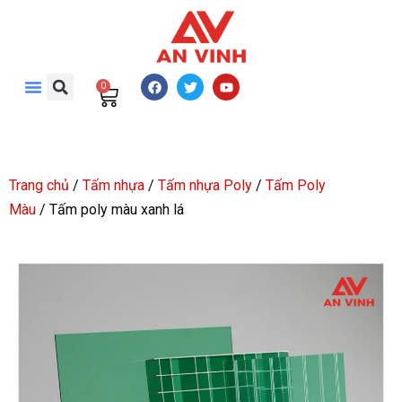
0
Trang chủ
/
Tấm nhựa
/
Tấm nhựa Poly
/
Tấm Poly
Màu
/ Tấm poly màu xanh lá