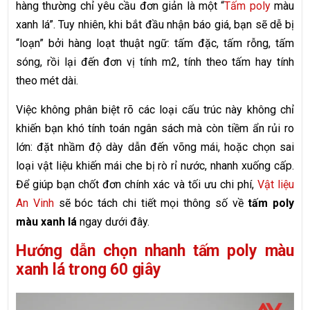
hàng thường chỉ yêu cầu đơn giản là một “
Tấm poly
màu
xanh lá”. Tuy nhiên, khi bắt đầu nhận báo giá, bạn sẽ dễ bị
“loạn” bởi hàng loạt thuật ngữ: tấm đặc, tấm rỗng, tấm
sóng, rồi lại đến đơn vị tính m2, tính theo tấm hay tính
theo mét dài.
Việc không phân biệt rõ các loại cấu trúc này không chỉ
khiến bạn khó tính toán ngân sách mà còn tiềm ẩn rủi ro
lớn: đặt nhầm độ dày dẫn đến võng mái, hoặc chọn sai
loại vật liệu khiến mái che bị rò rỉ nước, nhanh xuống cấp.
Để giúp bạn chốt đơn chính xác và tối ưu chi phí,
Vật liệu
An Vinh
sẽ bóc tách chi tiết mọi thông số về
tấm poly
màu xanh lá
ngay dưới đây.
Hướng dẫn chọn nhanh tấm poly màu
xanh lá trong 60 giây