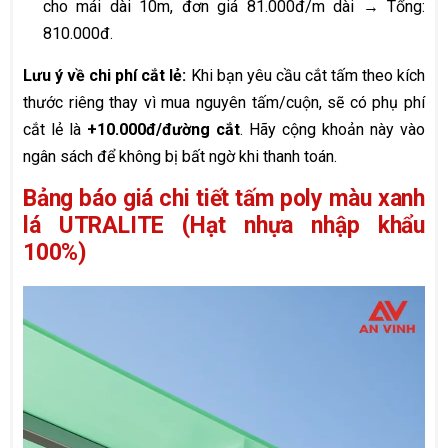
cho mái dài 10m, đơn giá 81.000đ/m dài → Tổng:
810.000đ.
Lưu ý về chi phí cắt lẻ:
Khi bạn yêu cầu cắt tấm theo kích
thước riêng thay vì mua nguyên tấm/cuộn, sẽ có phụ phí
cắt lẻ là
+10.000đ/đường cắt
. Hãy cộng khoản này vào
ngân sách để không bị bất ngờ khi thanh toán.
Bảng báo giá chi tiết tấm poly màu xanh
lá UTRALITE (Hạt nhựa nhập khẩu
100%)