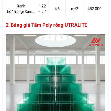
Xanh
1.22
4.6
m^2
452.000
hồ/Trắng/Xám…
– 2.1
2. Bảng giá Tấm Poly rỗng UTRALITE