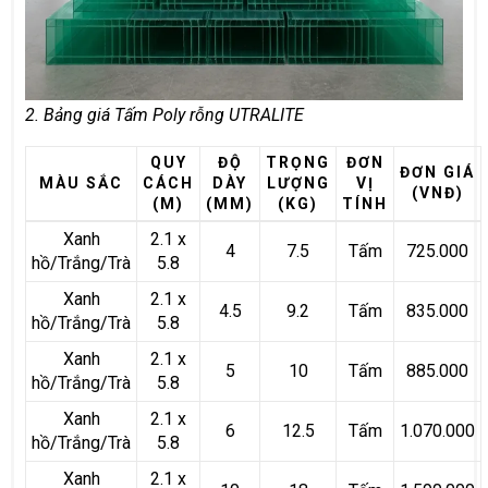
2. Bảng giá Tấm Poly rỗng UTRALITE
QUY
ĐỘ
TRỌNG
ĐƠN
ĐƠN GIÁ
MÀU SẮC
CÁCH
DÀY
LƯỢNG
VỊ
(VNĐ)
(M)
(MM)
(KG)
TÍNH
Xanh
2.1 x
4
7.5
Tấm
725.000
hồ/Trắng/Trà
5.8
Xanh
2.1 x
4.5
9.2
Tấm
835.000
hồ/Trắng/Trà
5.8
Xanh
2.1 x
5
10
Tấm
885.000
hồ/Trắng/Trà
5.8
Xanh
2.1 x
6
12.5
Tấm
1.070.000
hồ/Trắng/Trà
5.8
Xanh
2.1 x