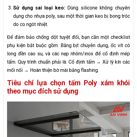
Sử dụng sai loại keo:
Dùng silicone không chuyên
dụng cho nhựa poly, sau một thời gian keo bị bong tróc
do co ngót nhiệt.
Để đảm bảo chống dột tuyệt đối, bạn cần một checklist
phụ kiện bắt buộc gồm: Băng bịt chuyên dụng, ốc vít có
long đền cao su, và các nẹp nhôm/inox để cố định mép
tấm. Quy trình chuẩn phải là: Cố định tấm → Xử lý kín các
mối nối → Hoàn thiện bờ mái bằng flashing.
Tiêu chí lựa chọn tấm Poly xám khói
theo mục đích sử dụng