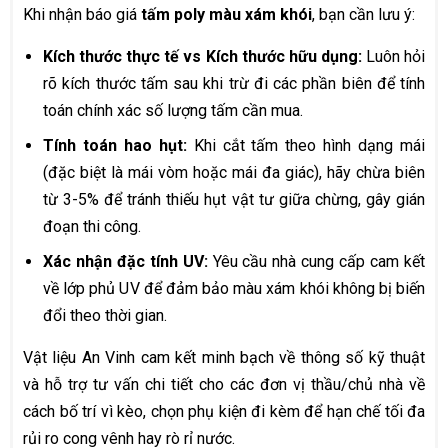
Khi nhận báo giá
tấm poly màu xám khói
, bạn cần lưu ý:
Kích thước thực tế vs Kích thước hữu dụng:
Luôn hỏi
rõ kích thước tấm sau khi trừ đi các phần biên để tính
toán chính xác số lượng tấm cần mua.
Tính toán hao hụt:
Khi cắt tấm theo hình dạng mái
(đặc biệt là mái vòm hoặc mái đa giác), hãy chừa biên
từ 3-5% để tránh thiếu hụt vật tư giữa chừng, gây gián
đoạn thi công.
Xác nhận đặc tính UV:
Yêu cầu nhà cung cấp cam kết
về lớp phủ UV để đảm bảo màu xám khói không bị biến
đổi theo thời gian.
Vật liệu An Vinh cam kết minh bạch về thông số kỹ thuật
và hỗ trợ tư vấn chi tiết cho các đơn vị thầu/chủ nhà về
cách bố trí vì kèo, chọn phụ kiện đi kèm để hạn chế tối đa
rủi ro cong vênh hay rò rỉ nước.