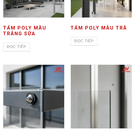
TẤM POLY MÀU
TẤM POLY MÀU TRÀ
TRẮNG SỮA
ĐỌC TIẾP
ĐỌC TIẾP