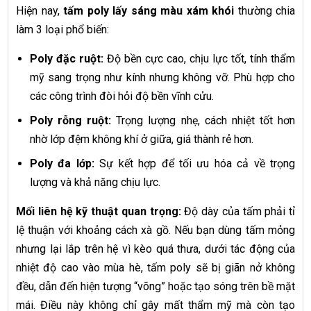
Hiện nay,
tấm poly lấy sáng màu xám khói
thường chia
làm 3 loại phổ biến:
Poly đặc ruột:
Độ bền cực cao, chịu lực tốt, tính thẩm
mỹ sang trọng như kính nhưng không vỡ. Phù hợp cho
các công trình đòi hỏi độ bền vĩnh cửu.
Poly rỗng ruột:
Trọng lượng nhẹ, cách nhiệt tốt hơn
nhờ lớp đệm không khí ở giữa, giá thành rẻ hơn.
Poly đa lớp:
Sự kết hợp để tối ưu hóa cả về trọng
lượng và khả năng chịu lực.
Mối liên hệ kỹ thuật quan trọng:
Độ dày của tấm phải tỉ
lệ thuận với khoảng cách xà gồ. Nếu bạn dùng tấm mỏng
nhưng lại lắp trên hệ vì kèo quá thưa, dưới tác động của
nhiệt độ cao vào mùa hè, tấm poly sẽ bị giãn nở không
đều, dẫn đến hiện tượng “võng” hoặc tạo sóng trên bề mặt
mái. Điều này không chỉ gây mất thẩm mỹ mà còn tạo