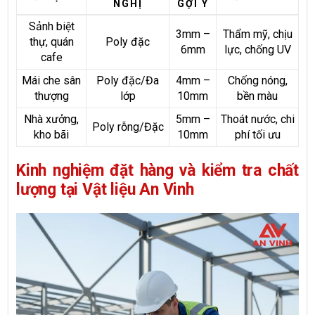
NGHỊ
GỢI Ý
Sảnh biệt
3mm –
Thẩm mỹ, chịu
thự, quán
Poly đặc
6mm
lực, chống UV
cafe
Mái che sân
Poly đặc/Đa
4mm –
Chống nóng,
thượng
lớp
10mm
bền màu
Nhà xưởng,
5mm –
Thoát nước, chi
Poly rỗng/Đặc
kho bãi
10mm
phí tối ưu
Kinh nghiệm đặt hàng và kiểm tra chất
lượng tại Vật liệu An Vinh