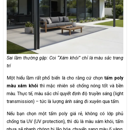
Sai lầm thường gặp: Coi “Xám khói” chỉ là màu sắc trang
trí
Một hiểu lầm rất phổ biến là cho rằng cứ chọn
tấm poly
màu xám khói
thì mặc nhiên sẽ chống nóng tốt và bền
màu. Thực tế, màu sắc chỉ quyết định độ truyền sáng (light
transmission) – tức là lượng ánh sáng đi xuyên qua tấm.
Nếu bạn chọn một tấm poly giá rẻ, không có lớp phủ
chống tia UV (UV protection), thì dù là màu xám khói, tấm
nhựa sẽ nhanh chóng bị lão hóa, chuyển sang màu ố vàng,