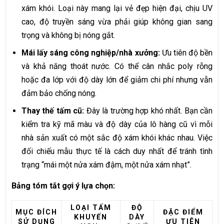
xám khói. Loại này mang lại vẻ đẹp hiện đại, chịu UV
cao, độ truyền sáng vừa phải giúp không gian sang
trọng và không bị nóng gắt.
Mái lấy sáng công nghiệp/nhà xưởng:
Ưu tiên độ bền
và khả năng thoát nước. Có thể cân nhắc poly rỗng
hoặc đa lớp với độ dày lớn để giảm chi phí nhưng vẫn
đảm bảo chống nóng.
Thay thế tấm cũ:
Đây là trường hợp khó nhất. Bạn cần
kiểm tra kỹ mã màu và độ dày của lô hàng cũ vì mỗi
nhà sản xuất có một sắc độ xám khói khác nhau. Việc
đối chiếu mẫu thực tế là cách duy nhất để tránh tình
trạng “mái một nửa xám đậm, một nửa xám nhạt”.
Bảng tóm tắt gợi ý lựa chọn:
LOẠI TẤM
ĐỘ
MỤC ĐÍCH
ĐẶC ĐIỂM
KHUYẾN
DÀY
SỬ DỤNG
ƯU TIÊN