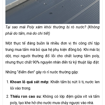
Tại sao mái Poly xám khói thường bị rò nước? (Không
phải do tấm, mà do chi tiết)
Một thực tế đáng buồn là nhiều đơn vị thi công chỉ tập
trung mua tấm mà bỏ qua hệ phụ kiện đồng bộ. Khi mái bị
dột, mọi người thường đổ lỗi cho chất lượng tấm poly,
nhưng thực chất 90% nguyên nhân đến từ kỹ thuật lắp đặt.
Những “điểm đen” gây rò rỉ nước thường gặp:
Khoan lỗ quá sát mép:
Khiến tấm bị nứt li ti, nước len
lỏi vào trong.
Thiếu ron cao su:
Không có lớp đệm giữa vít và tấm
poly, tạo khe hở cho nước mưa chảy ngược vào nhà.