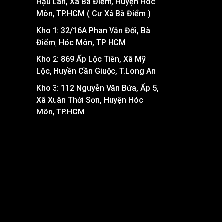
Hậu Lân, Xã Bà Điểm, Huyện Hóc
Môn, TP.HCM ( Cư Xá Bà Điểm )
Kho 1: 32/16A Phan Văn Đối, Bà
Điểm, Hóc Môn, TP HCM
Kho 2: 869 Ấp Lộc Tiền, Xã Mỹ
Lộc, Huyền Cần Giuộc, T.Long An
Kho 3: 112 Nguyễn Văn Bứa, Ấp 5,
Xã Xuân Thới Sơn, Huyện Hóc
Môn, TP.HCM