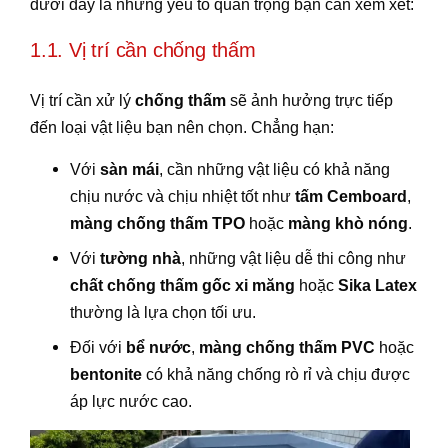
dưới đây là những yếu tố quan trọng bạn cần xem xét:
1.1. Vị trí cần chống thấm
Vị trí cần xử lý
chống thấm
sẽ ảnh hưởng trực tiếp
đến loại vật liệu bạn nên chọn. Chẳng hạn:
Với
sàn mái
, cần những vật liệu có khả năng
chịu nước và chịu nhiệt tốt như
tấm Cemboard
,
màng chống thấm TPO
hoặc
màng khò nóng
.
Với
tường nhà
, những vật liệu dễ thi công như
chất chống thấm gốc xi măng
hoặc
Sika Latex
thường là lựa chọn tối ưu.
Đối với
bể nước
,
màng chống thấm PVC
hoặc
bentonite
có khả năng chống rò rỉ và chịu được
áp lực nước cao.