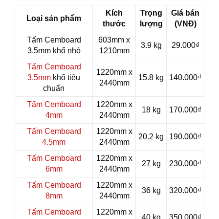
Kích
Trọng
Giá bán
Loại sản phẩm
thước
lượng
(VNĐ)
Tấm Cemboard
603mm x
3.9 kg
29.000₫
3.5mm khổ nhỏ
1210mm
Tấm Cemboard
1220mm x
3.5mm
khổ tiêu
15.8 kg
140.000₫
2440mm
chuẩn
Tấm Cemboard
1220mm x
18 kg
170.000₫
4mm
2440mm
Tấm Cemboard
1220mm x
20.2 kg
190.000₫
4.5mm
2440mm
Tấm Cemboard
1220mm x
27 kg
230.000₫
6mm
2440mm
Tấm Cemboard
1220mm x
36 kg
320.000₫
8mm
2440mm
Tấm Cemboard
1220mm x
40 kg
350.000₫