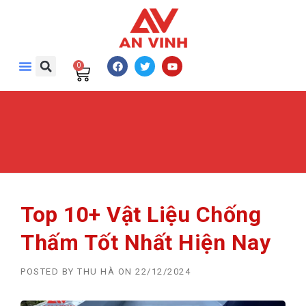
0
Top 10+ Vật Liệu Chống
Thấm Tốt Nhất Hiện Nay
POSTED BY
THU HÀ
ON
22/12/2024