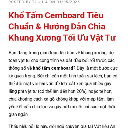
POSTED BY
THU HÀ
ON
01/05/2026
Khổ Tấm Cemboard Tiêu
Chuẩn & Hướng Dẫn Chia
Khung Xương Tối Ưu Vật Tư
Bạn đang trong giai đoạn lên bản vẽ khung xương, dự
toán vật tư cho công trình và bắt đầu bối rối trước các
thông số về
khổ tấm cemboard
? Đây là một bước cực
kỳ quan trọng. Bởi chỉ cần một tính toán sai lệch, bạn có
thể đối mặt với hai vấn đề lớn: cắt xén quá nhiều gây
lãng phí vật tư (có thể lên đến hơn 20%), hoặc tệ hơn,
chia khoảng cách xà gồ không khớp với mép tấm, làm
yếu kết cấu chịu lực và gây nứt mí nối chỉ sau một thời
gian ngắn.
Thấu hiểu nỗi lo này, đội ngũ chuyên gia tại Vật liệu An