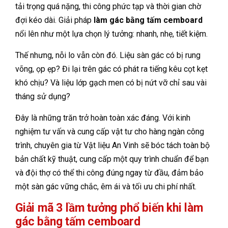
tải trọng quá nặng, thi công phức tạp và thời gian chờ
đợi kéo dài. Giải pháp
làm gác bằng tấm cemboard
nổi lên như một lựa chọn lý tưởng: nhanh, nhẹ, tiết kiệm.
Thế nhưng, nỗi lo vẫn còn đó. Liệu sàn gác có bị rung
võng, ọp ẹp? Đi lại trên gác có phát ra tiếng kêu cọt kẹt
khó chịu? Và liệu lớp gạch men có bị nứt vỡ chỉ sau vài
tháng sử dụng?
Đây là những trăn trở hoàn toàn xác đáng. Với kinh
nghiệm tư vấn và cung cấp vật tư cho hàng ngàn công
trình, chuyên gia từ Vật liệu An Vinh sẽ bóc tách toàn bộ
bản chất kỹ thuật, cung cấp một quy trình chuẩn để bạn
và đội thợ có thể thi công đúng ngay từ đầu, đảm bảo
một sàn gác vững chắc, êm ái và tối ưu chi phí nhất.
Giải mã 3 lầm tưởng phổ biến khi làm
gác bằng tấm cemboard