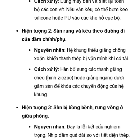
Cách xử lý:
Dùng máy bắn vít siết lại toàn
bộ các con vít. Nếu vẫn kêu, có thể bơm keo
silicone hoặc PU vào các khe hở cục bộ.
Hiện tượng 2: Sàn rung và kêu theo đường đi
của dầm chính/phụ.
Nguyên nhân:
Hệ khung thiếu giằng chống
xoắn, khiến thanh thép bị vặn mình khi có tải.
Cách xử lý:
Hàn bổ sung các thanh giằng
chéo (hình ziczac) hoặc giằng ngang dưới
gầm sàn để khóa các chuyển động của hệ
khung.
Hiện tượng 3: Sàn bị bồng bềnh, rung võng ở
giữa phòng.
Nguyên nhân:
Đây là lỗi kết cấu nghiêm
trọng. Nhịp dầm quá dài so với tiết diện thép,