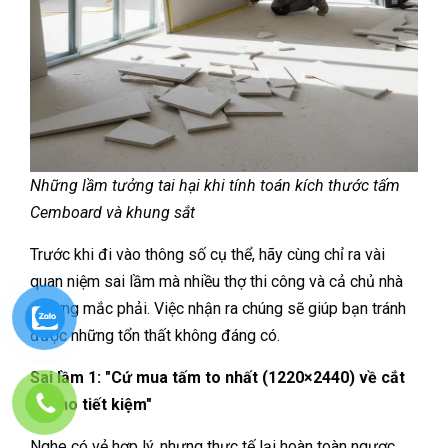
Những lầm tưởng tai hại khi tính toán kích thước tấm
Cemboard và khung sắt
Trước khi đi vào thông số cụ thể, hãy cùng chỉ ra vài
quan niệm sai lầm mà nhiều thợ thi công và cả chủ nhà
thường mắc phải. Việc nhận ra chúng sẽ giúp bạn tránh
được những tổn thất không đáng có.
Sai lầm 1: "Cứ mua tấm to nhất (1220×2440) về cắt
ra cho tiết kiệm"
Nghe có vẻ hợp lý, nhưng thực tế lại hoàn toàn ngược