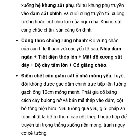
xuống
hệ khung sắt phụ
, rồi từ khung phụ truyền
vào
dầm sắt chính
, và cuối cùng truyền tải xuống
tường hoặc cột chịu lực của ngôi nhà. Khung sắt
càng chắc chắn, sàn càng ổn định.
Công thức chống rung nhanh:
Độ vững chắc
của sàn tỉ lệ thuận với các yếu tố sau:
Nhịp dầm
ngắn + Tiết diện thép lớn + Mật độ xương sắt
dày + Độ dày tấm lớn + Có giằng chéo.
Điểm chết cần giám sát ở nhà móng yếu:
Tuyệt
đối không được gác dầm chính trực tiếp lên tường
gạch ống 10cm mỏng manh. Phải gia cố bằng
cách cấy bulong nở và bản mã thép vào dầm, cột
bê tông hiện hữu. Nếu tường quá yếu, giải pháp an
toàn nhất là bố trí thêm các cột thép I hoặc hộp để
truyền tải trọng thẳng xuống nền móng, tránh nguy
cơ xé tường.