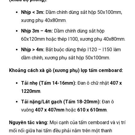
Nhịp < 3m:
Dầm chính dùng sắt hộp 50x100mm,
xương phụ 40x80mm.
Nhịp 3m – 4m:
Dầm chính dùng sắt hộp
60x120mm hoặc thép I100, xương phụ 40x80mm.
Nhịp > 4m:
Bắt buộc dùng thép I120 – I150 làm
dầm chính, xương phụ sắt hộp 50x100mm.
Khoảng cách xà gồ (xương phụ) lợp tấm cemboard:
Tải nhẹ (Tấm 14-16mm):
Đan ô chữ nhật
407 x
1220mm
.
Tải nặng/Lát gạch (Tấm 18-20mm):
Đan ô
vuông
407 x 407mm
hoặc
610 x 610mm
.
Nguyên tắc vàng:
Mọi cạnh của tấm cemboard và vị trí
mối nối giữa hai tấm đều phải nằm trên một thanh