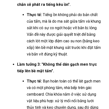
chắn sẽ phát ra tiếng kêu ồn".
Thực tế:
Tiếng ồn không phải do bản chất
của tấm, mà là do ma sát giữa tấm và khung
sắt khi có sự co ngót hoặc vít bắn bị lỏng.
Vấn đề này được giải quyết triệt để bằng
cách lót một lớp đệm cao su non (băng keo
xốp) lên bề mặt khung sắt trước khi đặt tấm
và bắn vít đúng kỹ thuật.
Lầm tưởng 3: "Không thể dán gạch men trực
tiếp lên bề mặt tấm".
Thực tế:
Bạn hoàn toàn có thể lát gạch men
và có một phòng tắm, nhà bếp trên gác
cemboard. Chìa khóa nằm ở việc sử dụng
vật liệu phù hợp: xử lý mối nối bằng lưới
thủy tinh và keo chuyên dụng, sau đó dùng