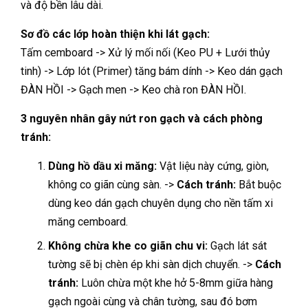
và độ bền lâu dài.
Sơ đồ các lớp hoàn thiện khi lát gạch:
Tấm cemboard -> Xử lý mối nối (Keo PU + Lưới thủy
tinh) -> Lớp lót (Primer) tăng bám dính -> Keo dán gạch
ĐÀN HỒI -> Gạch men -> Keo chà ron ĐÀN HỒI.
3 nguyên nhân gây nứt ron gạch và cách phòng
tránh:
Dùng hồ dầu xi măng:
Vật liệu này cứng, giòn,
không co giãn cùng sàn. ->
Cách tránh:
Bắt buộc
dùng keo dán gạch chuyên dụng cho nền tấm xi
măng cemboard.
Không chừa khe co giãn chu vi:
Gạch lát sát
tường sẽ bị chèn ép khi sàn dịch chuyển. ->
Cách
tránh:
Luôn chừa một khe hở 5-8mm giữa hàng
gạch ngoài cùng và chân tường, sau đó bơm