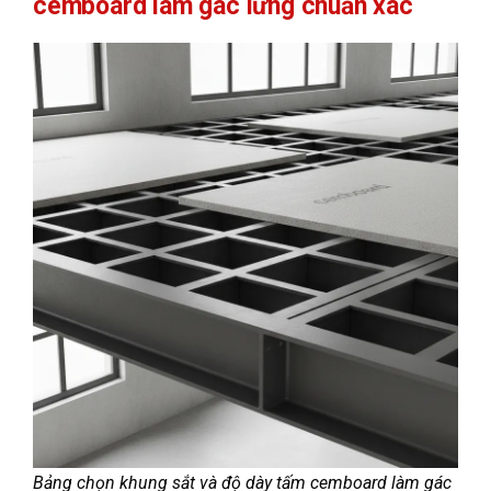
cemboard làm gác lửng chuẩn xác
Bảng chọn khung sắt và độ dày tấm cemboard làm gác