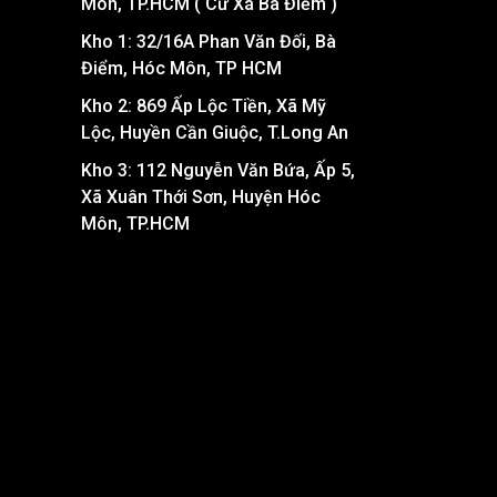
Môn, TP.HCM ( Cư Xá Bà Điểm )
Kho 1: 32/16A Phan Văn Đối, Bà
Điểm, Hóc Môn, TP HCM
Kho 2: 869 Ấp Lộc Tiền, Xã Mỹ
Lộc, Huyền Cần Giuộc, T.Long An
Kho 3: 112 Nguyễn Văn Bứa, Ấp 5,
Xã Xuân Thới Sơn, Huyện Hóc
Môn, TP.HCM